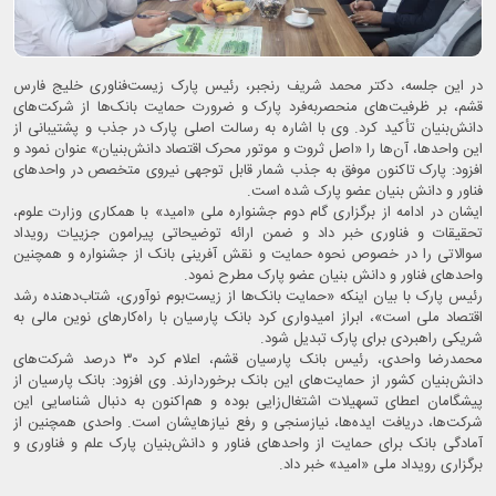
در این جلسه، دکتر محمد شریف رنجبر، رئیس پارک زیست‌فناوری خلیج فارس
قشم، بر ظرفیت‌های منحصربه‌فرد پارک و ضرورت حمایت بانک‌ها از شرکت‌های
دانش‌بنیان تأکید کرد. وی با اشاره به رسالت اصلی پارک در جذب و پشتیبانی از
این واحدها، آن‌ها را «اصل ثروت و موتور محرک اقتصاد دانش‌بنیان» عنوان نمود و
افزود: پارک تاکنون موفق به جذب شمار قابل توجهی نیروی متخصص در واحدهای
فناور و دانش بنیان عضو پارک شده است.
ایشان در ادامه از برگزاری گام دوم جشنواره ملی «امید» با همکاری وزارت علوم،
تحقیقات و فناوری خبر داد و ضمن ارائه توضیحاتی پیرامون جزییات رویداد
سوالاتی را در خصوص نحوه حمایت و نقش آفرینی بانک از جشنواره و همچنین
واحدهای فناور و دانش بنیان عضو پارک مطرح نمود.
رئیس پارک با بیان اینکه «حمایت بانک‌ها از زیست‌بوم نوآوری، شتاب‌دهنده رشد
اقتصاد ملی است»، ابراز امیدواری کرد بانک پارسیان با راه‌کارهای نوین مالی به
شریکی راهبردی برای پارک تبدیل شود.
محمدرضا واحدی، رئیس بانک پارسیان قشم، اعلام کرد ۳۰ درصد شرکت‌های
دانش‌بنیان کشور از حمایت‌های این بانک برخوردارند. وی افزود: بانک پارسیان از
پیشگامان اعطای تسهیلات اشتغال‌زایی بوده و هم‌اکنون به دنبال شناسایی این
شرکت‌ها، دریافت ایده‌ها، نیازسنجی و رفع نیازهایشان است. واحدی همچنین از
آمادگی بانک برای حمایت از واحدهای فناور و دانش‌بنیان پارک علم و فناوری و
برگزاری رویداد ملی «امید» خبر داد.