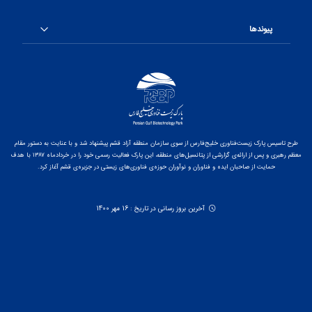
پیوندها
طرح تاسیس پارک زیست‌فناوری خلیج‌فارس از سوی سازمان منطقه آزاد قشم پیشنهاد شد و با عنایت به دستور مقام
معظم رهبری و پس از ارائه‌ی گزارشی از پتانسیل‌های منطقه، این پارک فعالیت رسمی خود را در خردادماه ۱۳۸۷ با هدف
حمایت از صاحبان ایده و فناوران و نوآوران حوزه‌ی فناوری‌های زیستی در جزیره‌ی قشم آغاز کرد.
آخرین بروز رسانی در تاریخ : 16 مهر 1400