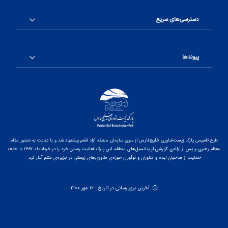
دسترسی‌های سریع
پیوندها
طرح تاسیس پارک زیست‌فناوری خلیج‌فارس از سوی سازمان منطقه آزاد قشم پیشنهاد شد و با عنایت به دستور مقام
معظم رهبری و پس از ارائه‌ی گزارشی از پتانسیل‌های منطقه، این پارک فعالیت رسمی خود را در خردادماه ۱۳۸۷ با هدف
حمایت از صاحبان ایده و فناوران و نوآوران حوزه‌ی فناوری‌های زیستی در جزیره‌ی قشم آغاز کرد.
آخرین بروز رسانی در تاریخ : 16 مهر 1400