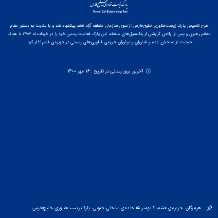
طرح تاسیس پارک زیست‌فناوری خلیج‌فارس از سوی سازمان منطقه آزاد قشم پیشنهاد شد و با عنایت به دستور مقام
معظم رهبری و پس از ارائه‌ی گزارشی از پتانسیل‌های منطقه، این پارک فعالیت رسمی خود را در خردادماه ۱۳۸۷ با هدف
حمایت از صاحبان ایده و فناوران و نوآوران حوزه‌ی فناوری‌های زیستی در جزیره‌ی قشم آغاز کرد.
آخرین بروز رسانی در تاریخ : 16 مهر 1400
هرمزگان، جزیره‌ی قشم، کیلومتر ۱۵ جاده‌ی ساحلی جنوبی، پارک زیست‌فناوری خلیج‌فارس