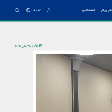
استخدامی
Fa
en
ام وبینار
دخول
نت پارک
خدمات مالی
اه آموزشی تهیه طرح کسب و کار
ت فناوری و پشتیبانی
اد هسته های فناور
الأحد ٢٥ مايو ٢٠٢٥
دوم پویش ملی نو آفرین صنعت ساز
د تانا