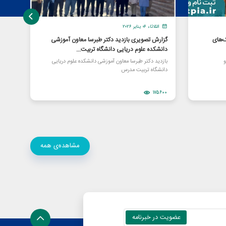
الثلاثاء ٠٦ يناير ٢٠٢٦
الإ
‌های
گزارش تصویری بازدید دکتر طبرسا معاون آموزشی
برای
دانشکده علوم دریایی دانشگاه تربیت...
شرکت
و
بازدید دکتر طبرسا معاون آموزشی دانشکده علوم دریایی
«اووآ
دانشگاه تربیت مدرس
زیست 
77717
175600
مشاهده‌ی همه