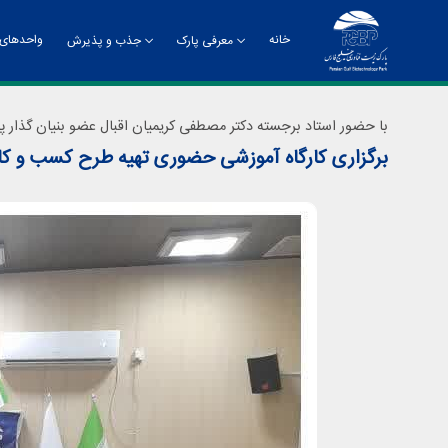
خانه
واحدهای 
معرفی پارک
جذب و پذیرش
تاریخچه
راهنمای جذب و پذیرش
چشم
با حضور استاد برجسته دکتر مصطفی کریمیان اقبال عضو بنیان گذار پا
برگزاری کارگاه آموزشی حضوری تهیه طرح کسب و کا
چارت سازمانی
معر
دفت
روا
مدی
مدی
مرک
ادا