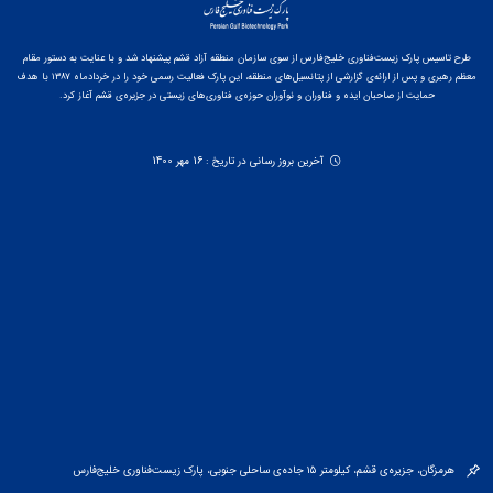
طرح تاسیس پارک زیست‌فناوری خلیج‌فارس از سوی سازمان منطقه آزاد قشم پیشنهاد شد و با عنایت به دستور مقام
معظم رهبری و پس از ارائه‌ی گزارشی از پتانسیل‌های منطقه، این پارک فعالیت رسمی خود را در خردادماه ۱۳۸۷ با هدف
حمایت از صاحبان ایده و فناوران و نوآوران حوزه‌ی فناوری‌های زیستی در جزیره‌ی قشم آغاز کرد.
آخرین بروز رسانی در تاریخ : 16 مهر 1400
هرمزگان، جزیره‌ی قشم، کیلومتر ۱۵ جاده‌ی ساحلی جنوبی، پارک زیست‌فناوری خلیج‌فارس