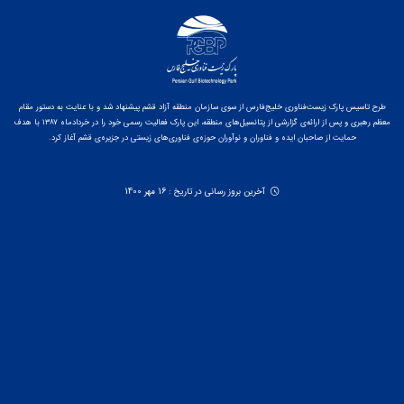
طرح تاسیس پارک زیست‌فناوری خلیج‌فارس از سوی سازمان منطقه آزاد قشم پیشنهاد شد و با عنایت به دستور مقام
معظم رهبری و پس از ارائه‌ی گزارشی از پتانسیل‌های منطقه، این پارک فعالیت رسمی خود را در خردادماه ۱۳۸۷ با هدف
حمایت از صاحبان ایده و فناوران و نوآوران حوزه‌ی فناوری‌های زیستی در جزیره‌ی قشم آغاز کرد.
آخرین بروز رسانی در تاریخ : 16 مهر 1400